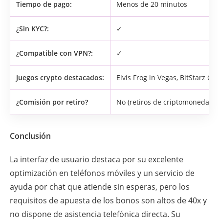
Tiempo de pago:
Menos de 20 minutos
¿Sin KYC?:
✓
¿Compatible con VPN?:
✓
Juegos crypto destacados:
Elvis Frog in Vegas, BitStarz Ori
¿Comisión por retiro?
No (retiros de criptomonedas t
Conclusión
La interfaz de usuario destaca por su excelente
optimización en teléfonos móviles y un servicio de
ayuda por chat que atiende sin esperas, pero los
requisitos de apuesta de los bonos son altos de 40x y
no dispone de asistencia telefónica directa. Su