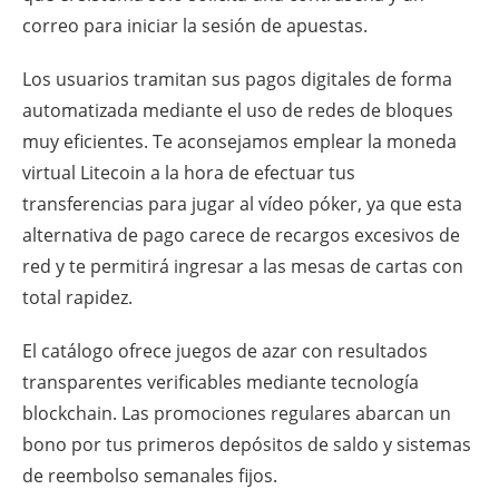
correo para iniciar la sesión de apuestas.
Los usuarios tramitan sus pagos digitales de forma
automatizada mediante el uso de redes de bloques
muy eficientes. Te aconsejamos emplear la moneda
virtual Litecoin a la hora de efectuar tus
transferencias para jugar al vídeo póker, ya que esta
alternativa de pago carece de recargos excesivos de
red y te permitirá ingresar a las mesas de cartas con
total rapidez.
El catálogo ofrece juegos de azar con resultados
transparentes verificables mediante tecnología
blockchain. Las promociones regulares abarcan un
bono por tus primeros depósitos de saldo y sistemas
de reembolso semanales fijos.