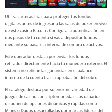
Utiliza carteras frías para proteger tus fondos
digitales antes de ingresar a las salas de póker en vivo
de este casino Bitcoin . Configura la autenticación en
dos pasos de tu cuenta si vas a depositar fondos
mediante su pasarela interna de compra de activos.
Este operador destaca por enviar los fondos
retirados directamente hacia tu monedero externo. El
sistema no retiene las ganancias en el balance
interno de la cuenta tras la aprobación del cobro.
El catálogo destaca por su enorme variedad de
juegos de casino con criptomonedas. Los usuarios
disponen de opciones dinámicas y rápidas como
Mines o Dados desarrolladas por marcas líderes del