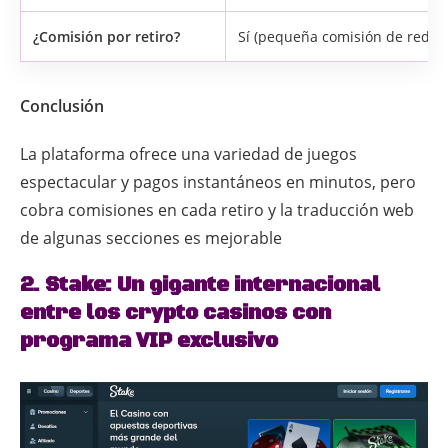
¿Comisión por retiro?
Sí (pequeña comisión de red va
Conclusión
La plataforma ofrece una variedad de juegos
espectacular y pagos instantáneos en minutos, pero
cobra comisiones en cada retiro y la traducción web
de algunas secciones es mejorable
2. Stake: Un gigante internacional
entre los crypto casinos con
programa VIP exclusivo