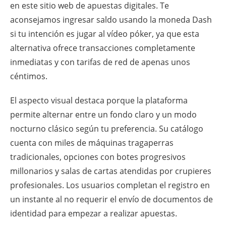
en este sitio web de apuestas digitales. Te
aconsejamos ingresar saldo usando la moneda Dash
si tu intención es jugar al vídeo póker, ya que esta
alternativa ofrece transacciones completamente
inmediatas y con tarifas de red de apenas unos
céntimos.
El aspecto visual destaca porque la plataforma
permite alternar entre un fondo claro y un modo
nocturno clásico según tu preferencia. Su catálogo
cuenta con miles de máquinas tragaperras
tradicionales, opciones con botes progresivos
millonarios y salas de cartas atendidas por crupieres
profesionales. Los usuarios completan el registro en
un instante al no requerir el envío de documentos de
identidad para empezar a realizar apuestas.