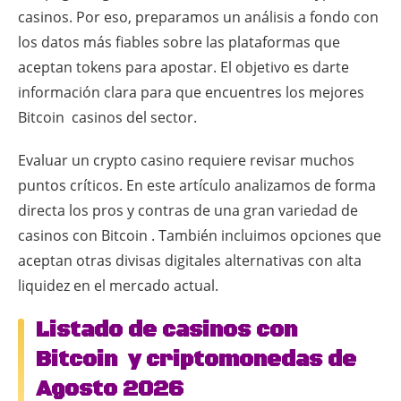
casinos. Por eso, preparamos un análisis a fondo con
los datos más fiables sobre las plataformas que
aceptan tokens para apostar. El objetivo es darte
información clara para que encuentres los mejores
Bitcoin casinos del sector.
Evaluar un crypto casino requiere revisar muchos
puntos críticos. En este artículo analizamos de forma
directa los pros y contras de una gran variedad de
casinos con Bitcoin . También incluimos opciones que
aceptan otras divisas digitales alternativas con alta
liquidez en el mercado actual.
Listado de casinos con
Bitcoin y criptomonedas de
Agosto 2026