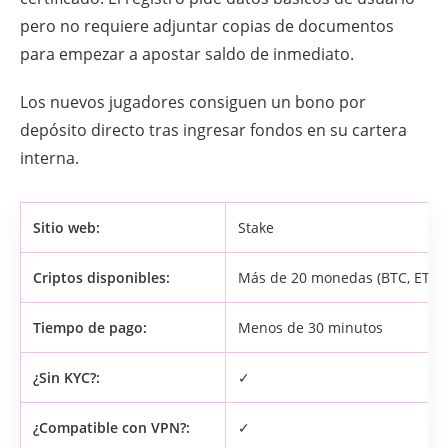
pero no requiere adjuntar copias de documentos
para empezar a apostar saldo de inmediato.
Los nuevos jugadores consiguen un bono por
depósito directo tras ingresar fondos en su cartera
interna.
Sitio web:
Stake
Criptos disponibles:
Más de 20 monedas (BTC, ETH, 
Tiempo de pago:
Menos de 30 minutos
¿Sin KYC?:
✓
¿Compatible con VPN?:
✓