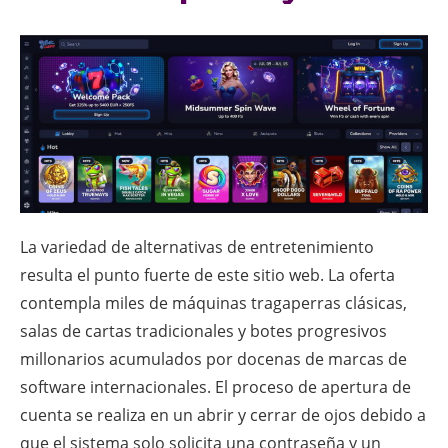
La variedad de alternativas de entretenimiento
resulta el punto fuerte de este sitio web. La oferta
contempla miles de máquinas tragaperras clásicas,
salas de cartas tradicionales y botes progresivos
millonarios acumulados por docenas de marcas de
software internacionales. El proceso de apertura de
cuenta se realiza en un abrir y cerrar de ojos debido a
que el sistema solo solicita una contraseña y un